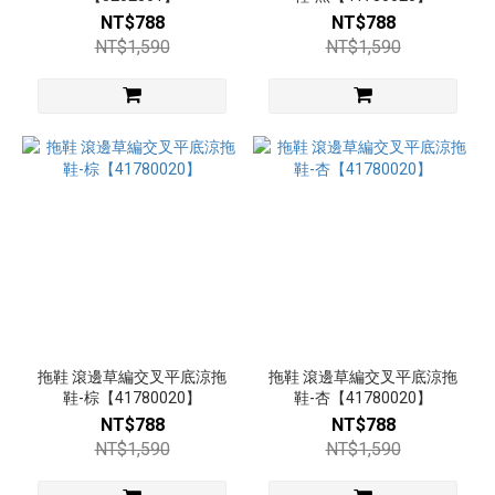
更
NT$788
NT$788
多
NT$1,590
NT$1,590
顏
色
黑
(39)
杏
(18)
白
(10)
銀
(9)
拖鞋 滾邊草編交叉平底涼拖
拖鞋 滾邊草編交叉平底涼拖
鞋-棕【41780020】
鞋-杏【41780020】
棕
NT$788
NT$788
(7)
NT$1,590
NT$1,590
米
白