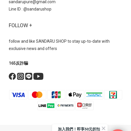
sandarupure@gmail.com
Line ID :
@sandarushop
FOLLOW +
follow and like SANDARU SHOP to stay up-to-date with
exclusive news and offers
165反詐騙
加入我們！即享50元折扣