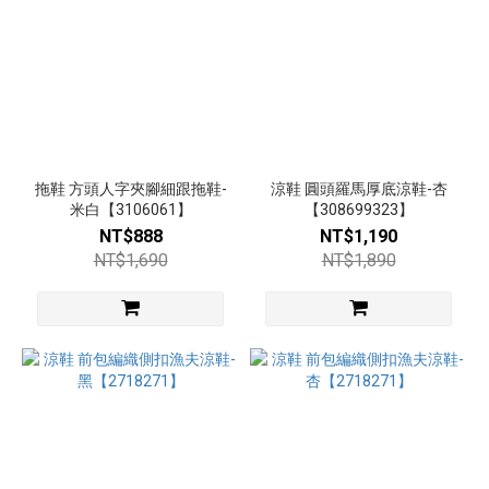
上
(2)
中高跟
6~8cm
(25)
中跟
拖鞋 方頭人字夾腳細跟拖鞋-
3~5.5cm
涼鞋 圓頭羅馬厚底涼鞋-杏
米白【3106061】
【308699323】
(28)
NT$888
NT$1,190
低
NT$1,690
NT$1,890
跟
3cm
以
下
(9)
平
底
(35)