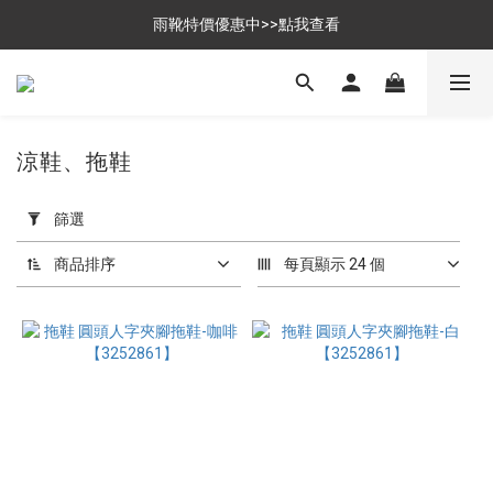
$699免運，優惠品點數5倍送
雨靴特價優惠中>>點我查看
$699免運，優惠品點數5倍送
涼鞋、拖鞋
套
用
篩選
篩
選
商品排序
每頁顯示 24 個
(0/20)
尺
寸
36
(99)
37